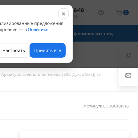
+7 (347) 246-18-18
×
алог
0
оптовый отдел
нализированные предложения.
Подробнее — в
Политике
Офис-склады
Для физических лиц
Настроить
Принять все
Арматура стеклопластиковая d12 (бухта 50 м) ТУ
Артикул:
00000181716