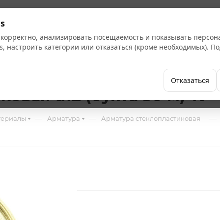
Кат
s
 корректно, анализировать посещаемость и показывать персо
s, настроить категории или отказаться (кроме необходимых). 
Бренды
Как купить
Компания
Отказаться
овая d12 (бухта 50 м) ТУ
—
—
—
териалы
Арматура
Арматура стеклопластиковая