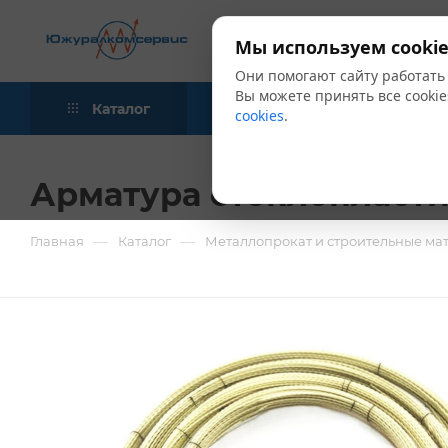
Мы используем cookie
Они помогают сайту работать
Вы можете принять все cookie
Каталог
Акции
Блог
cookies
.
Арматура стеклопластик
—
—
Главная
Каталог
Металлопрокат и строительные ма