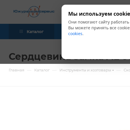
Мы используем cookie
Они помогают сайту работать
Вы можете принять все cookie
Каталог
Акции
Блог
cookies
.
Сердцевина замка AL 60
—
—
—
Главная
Каталог
Инструменты и хозтовары
Ск