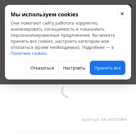
0
×
Мы используем cookies
Они помогают сайту работать корректно,
Саморезы по
анализировать посещаемость и показывать
персонализированные предложения. Вы можете
гипсокартону 3,5х16
принять все cookies, настроить категории или
отказаться (кроме необходимых). Подробнее — в
РН №2 ч/р (вес в гр.)
Политике cookies
.
Саморезы и шурупы
Отказаться
Настроить
Принять все
Артикул:
КА-00010819