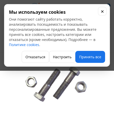
0
×
Мы используем cookies
Они помогают сайту работать корректно,
Болт с гайкой М
анализировать посещаемость и показывать
персонализированные предложения. Вы можете
14*60 (шт.)
принять все cookies, настроить категории или
отказаться (кроме необходимых). Подробнее — в
Политике cookies
.
Болт с гайкой
Отказаться
Настроить
Принять все