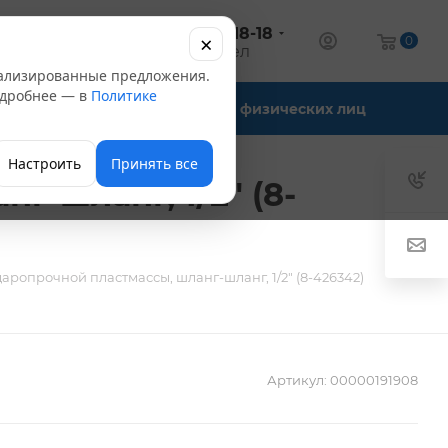
+7 (347) 246-18-18
×
алог
0
оптовый отдел
нализированные предложения.
Подробнее — в
Политике
Офис-склады
Для физических лиц
Настроить
Принять все
-шланг, 1/2" (8-
аропрочной пластмассы, шланг-шланг, 1/2" (8-426342)
Артикул:
00000191908