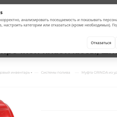
Кат
s
 корректно, анализировать посещаемость и показывать персо
s, настроить категории или отказаться (кроме необходимых). 
Бренды
Как купить
Компания
Отказаться
рочной пластмассы, шланг
—
—
довый инвентарь
Системы полива
Муфта GRINDA из уд