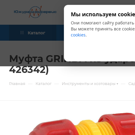
Мы используем cookie
Они помогают сайту работать
Вы можете принять все cookie
Каталог
Акции
Блог
cookies
.
Муфта GRINDA из удароп
426342)
—
—
—
Главная
Каталог
Инструменты и хозтовары
Са