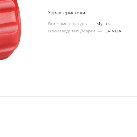
Характеристики
ВидНоменклатуры
—
Муфты
Производитель/Марка
—
GRINDA