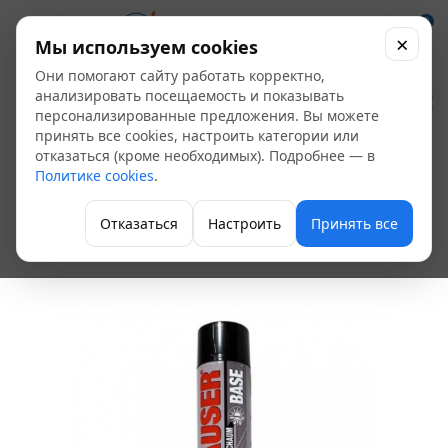
0
×
Мы используем cookies
Они помогают сайту работать корректно,
Пена бытовая
анализировать посещаемость и показывать
персонализированные предложения. Вы можете
"HAUSER BASE" 400
принять все cookies, настроить категории или
отказаться (кроме необходимых). Подробнее — в
мл ВСЕСЕЗОННАЯ
Политике cookies
.
арт. 16425
Отказаться
Настроить
Принять все
Изоляция и герметики