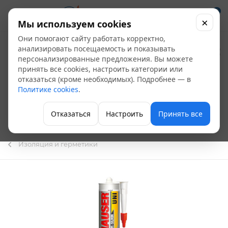
0
×
Мы используем cookies
Они помогают сайту работать корректно,
Герметик
анализировать посещаемость и показывать
персонализированные предложения. Вы можете
силиконовый
принять все cookies, настроить категории или
отказаться (кроме необходимых). Подробнее — в
универсальный
Политике cookies
.
HAUSER UNI белый
Отказаться
Настроить
Принять все
260 мл
Изоляция и герметики