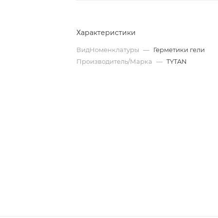
Характеристики
ВидНоменклатуры
—
Герметики гели
Производитель/Марка
—
TYTAN