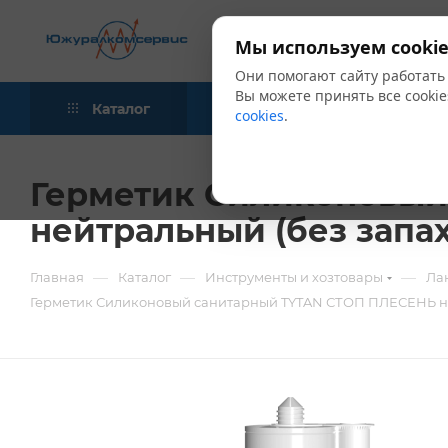
Мы используем cookie
Они помогают сайту работать
Вы можете принять все cookie
Каталог
Акции
Блог
cookies
.
Герметик Силиконовый
нейтральный (без запах
—
—
—
Главная
Каталог
Инструменты и хозтовары
Ла
Герметик Силиконовый санитарный TYTAN СТОП ПЛЕСЕНЬ ней