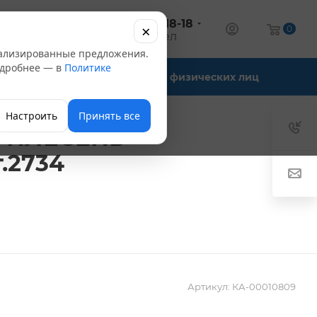
+7 (347) 246-18-18
×
алог
0
оптовый отдел
нализированные предложения.
Подробнее — в
Политике
Офис-склады
Для физических лиц
Настроить
Принять все
П ПЛЕСЕНЬ
.2734
Артикул:
КА-00010809