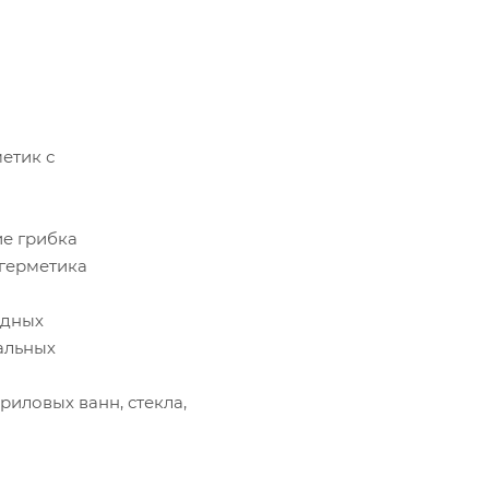
етик с
е грибка
герметика
едных
альных
иловых ванн, стекла,