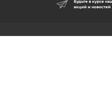
Будьте в курсе на
акций и новостей
КАТАЛОГ
КОМПАНИЯ
АКЦИИ
О компании
Новости
БРЕНДЫ
Команда
ОФИС-СКЛАДЫ
Отзывы
Карьера
Оптовые офис-склады
Собственное производство
ШПУТ/ШПУВ
Документы