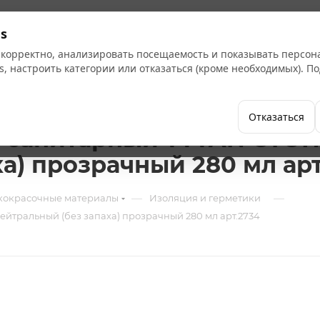
Кат
s
 корректно, анализировать посещаемость и показывать персо
s, настроить категории или отказаться (кроме необходимых). 
Бренды
Как купить
Компания
Отказаться
 санитарный TYTAN СТО
а) прозрачный 280 мл арт
—
—
кокрасочные материалы
Изоляция и герметики
тральный (без запаха) прозрачный 280 мл арт.2734