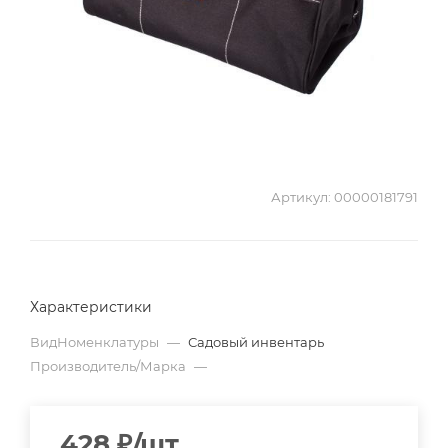
Артикул:
00000181791
Характеристики
ВидНоменклатуры
—
Садовый инвентарь
Производитель/Марка
—
428
₽
/шт