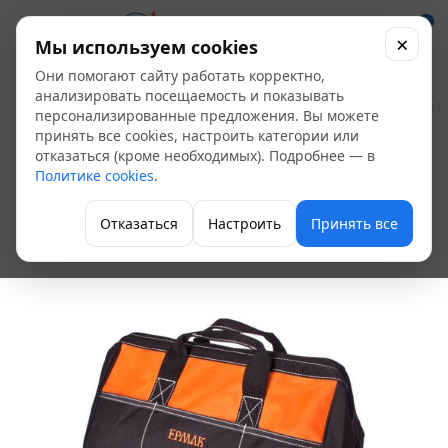
0
×
Мы используем cookies
Они помогают сайту работать корректно,
Сумка-пояс для
анализировать посещаемость и показывать
персонализированные предложения. Вы можете
инструментов
принять все cookies, настроить категории или
отказаться (кроме необходимых). Подробнее — в
44х23х28см
Политике cookies
.
Ящики и сумки для инструмента
Отказаться
Настроить
Принять все