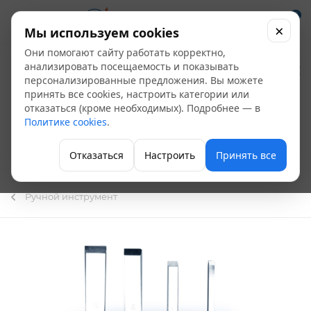
0
×
Мы используем cookies
Они помогают сайту работать корректно,
Стамеска с
анализировать посещаемость и показывать
персонализированные предложения. Вы можете
двухкомпонентной
принять все cookies, настроить категории или
отказаться (кроме необходимых). Подробнее — в
ручкой,25мм,
Политике cookies
.
STAYER Profi, 18205-
Отказаться
Настроить
Принять все
25
Ручной инструмент