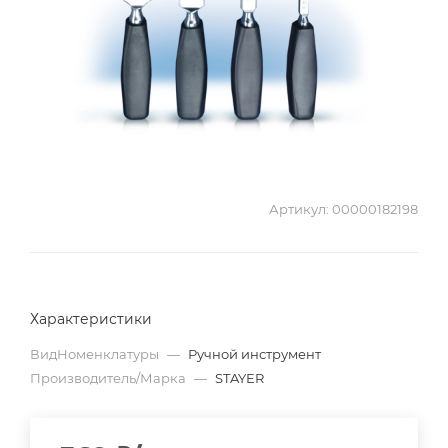
Артикул:
00000182198
Характеристики
ВидНоменклатуры
—
Ручной инструмент
Производитель/Марка
—
STAYER