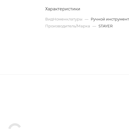
Характеристики
ВидНоменклатуры
—
Ручной инструмен
Производитель/Марка
—
STAYER