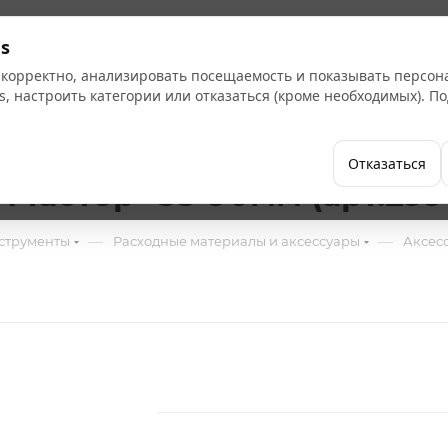
Кат
s
 корректно, анализировать посещаемость и показывать персо
s, настроить категории или отказаться (кроме необходимых). 
Бренды
Как купить
Компания
Отказаться
Мастер" 35-90мм (арт.2998
—
—
струменты
Расходные материалы и аксессуары
Аксес