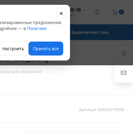
+7 (347) 246-18-18
×
алог
0
оптовый отдел
нализированные предложения.
Подробнее — в
Политике
Офис-склады
Для физических лиц
Настроить
Принять все
5-35_z01)
—
суары для сверления
Артикул:
00000179376