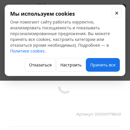
0
×
Мы используем cookies
Они помогают сайту работать корректно,
Уровень Профи
анализировать посещаемость и показывать
персонализированные предложения. Вы можете
ударопрочный
принять все cookies, настроить категории или
отказаться (кроме необходимых). Подробнее — в
1500мм
Политике cookies
.
Ручной измерительный инструмент
Отказаться
Настроить
Принять все
Артикул:
00000179640