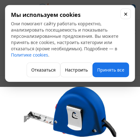
0
×
Мы используем cookies
Они помогают сайту работать корректно,
Рулетка ЗУБР
анализировать посещаемость и показывать
персонализированные предложения. Вы можете
"Стандарт" 10 м х 25
принять все cookies, настроить категории или
отказаться (кроме необходимых). Подробнее — в
мм (34016-10)
Политике cookies
.
Ручной измерительный инструмент
Отказаться
Настроить
Принять все