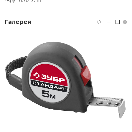
-Брутто: 0.437 кг
Галерея
1/1
—